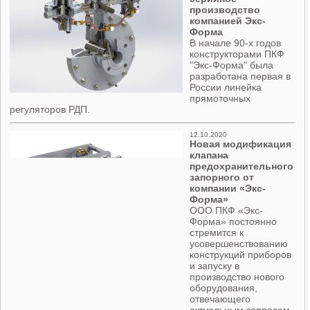
производство
компанией Экс-
Форма
В начале 90-х годов
конструкторами ПКФ
"Экс-Форма" была
разработана первая в
России линейка
прямоточных
регуляторов РДП.
12.10.2020
Новая модификация
клапана
предохранительного
запорного от
компании «Экс-
Форма»
ООО ПКФ «Экс-
Форма» постоянно
стремится к
усовершенствованию
конструкций приборов
и запуску в
производство нового
оборудования,
отвечающего
актуальным запросам