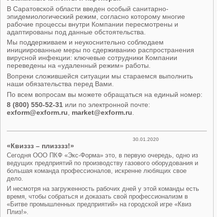
В Саратовской области введен особый санитарно-
эпидемиологический режим, согласно которому многие
рабочие процессы внутри Компании пересмотрены и
адаптированы под данные обстоятельства.
Мы поддерживаем и неукоснительно соблюдаем
инициированные меры по сдерживанию распространения
вирусной инфекции: ключевые сотрудники Компании
переведены на «удаленный режим» работы.
Вопреки сложившейся ситуации мы стараемся выполнить
наши обязательства перед Вами.
По всем вопросам вы можете обращаться на единый номер:
8 (800) 550-52-31
или по электронной почте:
exform@exform.ru
,
market@exform.ru
.
30.01.2020
«Квиззз – плизззз!»
Сегодня ООО ПКФ «Экс-Форма» это, в первую очередь, одно из
ведущих предприятий по производству газового оборудования и
большая команда профессионалов, искренне любящих свое
дело.
И несмотря на загруженность рабочих дней у этой команды есть
время, чтобы собраться и доказать свой профессионализм в
«Битве промышленных предприятий» на городской игре «Квиз
Плиз!».