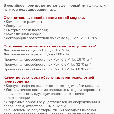
В серийное производство запущен новый тип шкафных
пунктов редуцирования газа.
Отличительные особенности новой модели:
• Компактные размеры;
• Доступная цена;
• Быстрые сроки поставки;
• Качественная сборка.
• Декларация соответствия по схеме 5Д. Без ГАЗСЕРТА.
Основные технические характеристики установки:
Давление на входе: от 0,05 до 1.2 МПа
Давление на выходе: от 1,5 до 600 кПа
3
Пропускная способность при Рвх. 0,3 МПа: 1870 м
/ч
3
Пропускная способность при Рвх. 0.6МПа: 3270 м
/ч
3
Пропускная способность при Рвх. 1.2МПа: 6070 м
/ч
Качество установки обеспечивается технологией
производства:
• Корпус шкафа изготавливается методом гибки металла;
• Лакокрасочное покрытие наносится методом порошкового
напыления с последующим запеканием в печах
полимеризации;
• Сварочные работы осуществляются на оборудовании и
персоналом, аттестованным в НАКС;
• Применяемые регуляторы РДП-50 обладают высокой
пропускной способностью и обеспечивают стабильное