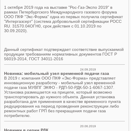
1 октября 2019 года на выставке "Рос-Газ-Экспо 2019" в
рамках Петербургского Международного газового форума
ООО ПКФ "Экс-Форма" одна из первых получила сертификат
"Интергазсерт" (система добровольной сертификации РОСС
RU. 31570.04ОГН0, срок действия с 01.10.2019 по
30.09.2020).
Данный сертификат подтверждает соответствие выпускаемой
продукции требованиям нормативных документов ГОСТ Р
56019-2014, ГОСТ 34011-2016
24.09.2019
Новинка: мобильный узел временной подачи газа
В 2019 г. компания ООО ПКФ «Экс-Форма» представляет
инновационную разработку - мобильный узел временной
подачи газа МУВПГ ЭКФО - РДП-50-РДК-50-1-6067-1307.
Установка размещается на прицепе, который возможно
транспортировать до нужного объекта. Данная установка
разработана для применения в качестве временного пункта
редуцирования на период проведения реконструкции либо
ремонтных работ ГРП без прекращения подачи газа
потребителю.
20.06.2019
Новинки в серии РДК