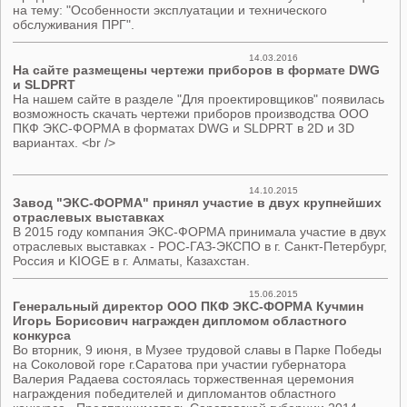
на тему: "Особенности эксплуатации и технического
обслуживания ПРГ".
14.03.2016
На сайте размещены чертежи приборов в формате DWG
и SLDPRT
На нашем сайте в разделе "Для проектировщиков" появилась
возможность скачать чертежи приборов производства ООО
ПКФ ЭКС-ФОРМА в форматах DWG и SLDPRT в 2D и 3D
вариантах. <br />
14.10.2015
Завод "ЭКС-ФОРМА" принял участие в двух крупнейших
отраслевых выставках
В 2015 году компания ЭКС-ФОРМА принимала участие в двух
отраслевых выставках - РОС-ГАЗ-ЭКСПО в г. Санкт-Петербург,
Россия и KIOGE в г. Алматы, Казахстан.
15.06.2015
Генеральный директор ООО ПКФ ЭКС-ФОРМА Кучмин
Игорь Борисович награжден дипломом областного
конкурса
Во вторник, 9 июня, в Музее трудовой славы в Парке Победы
на Соколовой горе г.Саратова при участии губернатора
Валерия Радаева состоялась торжественная церемония
награждения победителей и дипломантов областного