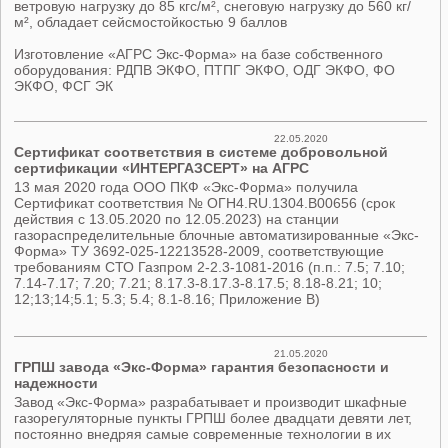
ветровую нагрузку до 85 кгс/м², снеговую нагрузку до 560 кг/
м², обладает сейсмостойкостью 9 баллов
Изготовление «АГРС Экс-Форма» на базе собственного
оборудования: РДПВ ЭКФО, ПТПГ ЭКФО, ОДГ ЭКФО, ФО
ЭКФО, ФСГ ЭК
22.05.2020
Сертификат соответствия в системе добровольной
сертификации «ИНТЕРГАЗСЕРТ» на АГРС
13 мая 2020 года ООО ПКФ «Экс-Форма» получила
Сертификат соответствия № ОГН4.RU.1304.В00656 (срок
действия с 13.05.2020 по 12.05.2023) на станции
газораспределительные блочные автоматизированные «Экс-
Форма» ТУ 3692-025-12213528-2009, соответствующие
требованиям СТО Газпром 2-2.3-1081-2016 (п.п.: 7.5; 7.10;
7.14-7.17; 7.20; 7.21; 8.17.3-8.17.3-8.17.5; 8.18-8.21; 10;
12;13;14;5.1; 5.3; 5.4; 8.1-8.16; Приложение В)
21.05.2020
ГРПШ завода «Экс-Форма» гарантия безопасности и
надежности
Завод «Экс-Форма» разрабатывает и производит шкафные
газорегуляторные пункты ГРПШ более двадцати девяти лет,
постоянно внедряя самые современные технологии в их