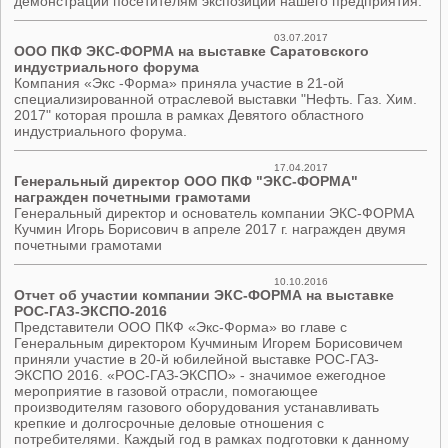
демонстрации посетителям экспозиции нашего предприятия.
03.07.2017
ООО ПКФ ЭКС-ФОРМА на выставке Саратовского
индустриального форума
Компания «Экс -Форма» приняла участие в 21-ой
специализированной отраслевой выставки "Нефть. Газ. Хим.
2017" которая прошла в рамках Девятого областного
индустриального форума.
17.04.2017
Генеральный директор ООО ПКФ "ЭКС-ФОРМА"
награжден почетными грамотами
Генеральный директор и основатель компании ЭКС-ФОРМА
Кучмин Игорь Борисович в апреле 2017 г. награжден двумя
почетными грамотами
10.10.2016
Отчет об участии компании ЭКС-ФОРМА на выставке
РОС-ГАЗ-ЭКСПО-2016
Представители ООО ПКФ «Экс-Форма» во главе с
Генеральным директором Кучминым Игорем Борисовичем
приняли участие в 20-й юбилейной выставке РОС-ГАЗ-
ЭКСПО 2016. «РОС-ГАЗ-ЭКСПО» - значимое ежегодное
мероприятие в газовой отрасли, помогающее
производителям газового оборудования устанавливать
крепкие и долгосрочные деловые отношения с
потребителями. Каждый год в рамках подготовки к данному