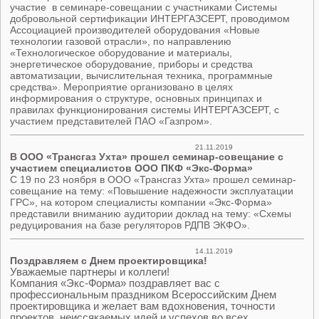
участие в семинаре-совещании с участниками Системы
добровольной сертификации ИНТЕРГАЗСЕРТ, проводимом
Ассоциацией производителей оборудования «Новые
технологии газовой отрасли», по направлению
«Технологическое оборудование и материалы,
энергетическое оборудование, приборы и средства
автоматизации, вычислительная техника, программные
средства». Мероприятие организовано в целях
информирования о структуре, основных принципах и
правилах функционирования системы ИНТЕРГАЗСЕРТ, с
участием представителей ПАО «Газпром».
21.11.2019
В ООО «Трансгаз Ухта» прошел семинар-совещание с
участием специалистов ООО ПКФ «Экс-Форма»
С 19 по 23 ноября в ООО «Трансгаз Ухта» прошел семинар-
совещание на тему: «Повышение надежности эксплуатации
ГРС», на котором специалисты компании «Экс-Форма»
представили вниманию аудитории доклад на тему: «Схемы
редуцирования на базе регуляторов РДПВ ЭКФО».
14.11.2019
Поздравляем с Днем проектировщика!
Уважаемые партнеры и коллеги!
Компания «Экс-Форма» поздравляет вас с
профессиональным праздником Всероссийским Днем
проектировщика и желает вам вдохновения, точности
проектов, неиссякаемых идей и успехов во всех