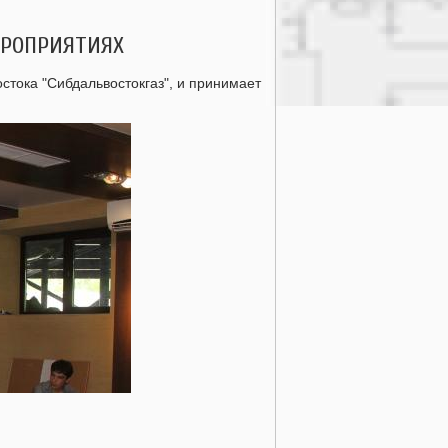
ЕРОПРИЯТИЯХ
тока "Сибдальвостокгаз", и принимает