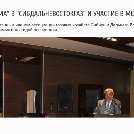
МА" В "СИБДАЛЬНЕВОСТОКГАЗ" И УЧАСТИЕ В М
янным членом ассоциации газовых хозяйств Сибири и Дальнего Вос
димых под эгидой ассоциации.