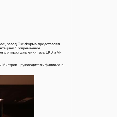
крае, завод Экс-Форма представлял
зентацией "Современное
регуляторах давления газа EKB и VF
ч Мистров - руководитель филиала в