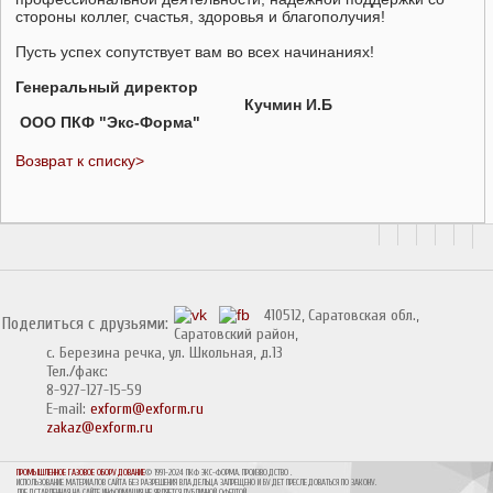
стороны коллег, счастья, здоровья и благополучия!
Пусть успех сопутствует вам во всех начинаниях!
Генеральный директор
Кучмин И.Б
ООО ПКФ "Экс-Форма"
Возврат к списку>
410512, Саратовская обл.,
Поделиться с друзьями:
Саратовский район,
с. Березина речка, ул. Школьная, д.13
Тел./факс:
8-927-127-15-59
E-mail:
exform@exform.ru
zakaz@exform.ru
ПРОМЫШЛЕННОЕ ГАЗОВОЕ ОБОРУДОВАНИЕ
© 1991-2024 ПКФ ЭКС-ФОРМА. ПРОИЗВОДСТВО
.
ИСПОЛЬЗОВАНИЕ МАТЕРИАЛОВ САЙТА БЕЗ РАЗРЕШЕНИЯ ВЛАДЕЛЬЦА ЗАПРЕЩЕНО И БУДЕТ ПРЕСЛЕДОВАТЬСЯ ПО ЗАКОНУ.
.
ПРЕДСТАВЛЕННАЯ НА САЙТЕ ИНФОРМАЦИЯ НЕ ЯВЛЯЕТСЯ ПУБЛИЧНОЙ ОФЕРТОЙ