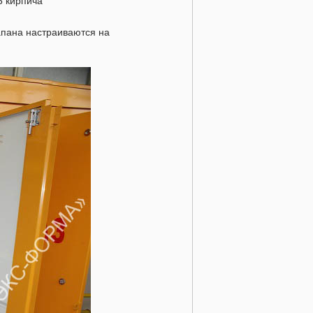
5 кирпича
апана настраиваются на