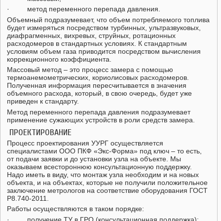
· метод переменного перепада давления.
Объемный подразумевает, что объем потребляемого топлива
будет измеряться посредством турбинных, ультразвуковых,
диафрагменных, вихревых, струйных, ротационных
расходомеров в стандартных условиях. К стандартным
условиям объем газа приводится посредством вычисления
коррекционного коэффициента.
Массовый метод – это процесс замера с помощью
термоанемометрических, кориолисовых расходомеров.
Полученная информация пересчитывается в значения
объемного расхода, который, в свою очередь, будет уже
приведен к стандарту.
Метод переменного перепада давления подразумевает
применение сужающих устройств в роли средств замера.
ПРОЕКТИРОВАНИЕ
Процесс проектирования УУРГ осуществляется
специалистами ООО ПКФ «Экс-Форма» под ключ – то есть,
от подачи заявки и до установки узла на объекте. Мы
оказываем всестороннюю консультационную поддержку.
Надо иметь в виду, что монтаж узла необходим и на новых
объекта, и на объектах, которые не получили положительное
заключение метрологов на соответствие оборудования ГОСТ
Р8.740-2011.
Работы осуществляются в таком порядке:
· получение ТУ в ГРО (консультационная поддержка);