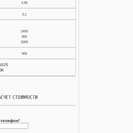
0,96
0,1
2450
900
2000
900
50/25
ЭК
АСЧЕТ СТОИМОСТИ
 телефон
*