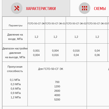
ХАРАКТЕРИСТИКИ
СХЕМЫ
ГСГО-50-СГ-ЭК
ГСГО-50-СГ-ЭК-01
ГСГО-50-СГ-ЭК-02
ГСГО-50-СГ-ЭК-03
Параметры
Давление на
1,2
1,2
1,2
1,2
входе, МПа
Диапазон настройки
0,001
0,004
0,016
0,04
давления
0,004
0,016
0,04
0,06
на выходе, МПа
Пропускная
Для ГСГО-50-СГ-ЭК
способность
0,1 МПа
700
0,3 МПа
1200
0,6 МПа
2600
0,9 МПа
4000
1,2 МПа
5200