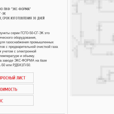
ОО ПКФ "ЭКС-ФОРМА"
Г-ЭК
З, СРОК ИЗГОТОВЛЕНИЯ 30 ДНЕЙ
пункты серии ГСГО-50-СГ-ЭК это
ического оборудования,
 для газоснабжения промышленных
тов с предварительной очисткой газа
м учетом с электронной
 температуре и объему.
на заводе ЭКС-ФОРМА на базе
1-50 или РДБК1П-50.
ПРОСНЫЙ ЛИСТ
ТОИМОСТЬ
ОС