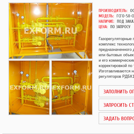
ПРОИЗВОДИТЕЛЬ:
О
МОДЕЛЬ:
ГСГО-50-С
НАЛИЧИЕ:
ПОД ЗАКА
ЦЕНА:
ПО ЗАПРОСУ
Газорегуляторные 
комплекс технолог
предназначенного
или бытовых объек
и его коммерчески
корректировкой по
Изготавливаются 
регуляторов РДБК
ЗАПОЛНИТЬ О
ЗАПРОСИТЬ С
ЗАДАТЬ ВОПР