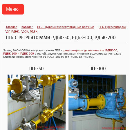
Меню
АГРС
Главная
Каталог
ПГБ - пункты газорегуляторные блочные
ПГБ с регуляторами
РДГ, РДНК, РДСК, РДБК
ПУНКТЫ ГАЗОРЕГУЛЯТОРНЫЕ БЛОЧНЫЕ ПГБ
ПГБ С РЕГУЛЯТОРАМИ РДБК-50, РДБК-100, РДБК-200
ТРАНСПОРТАБЕЛЬНЫЕ КОТЕЛЬНЫЕ УСТАНОВКИ ТКУ
Завод ЭКС-ФОРМА выпускает также ПГБ с
регуляторами давления газа РДБК-50,
РДБК-100 и РДБК-200
с одной, двумя или четырьмя линиями редуцирования газа в
климатическом исполнении У1 ГОСТ 15150 (от -40oС до +40oС).
ГАЗОРЕГУЛЯТОРНЫЕ УСТАНОВКИ УГРШ, ГРУ
ПГБ-50
ПГБ-100
ГАЗОРЕГУЛЯТОРНЫЕ ПУНКТЫ ГРПШ, ГРПН, ГСГО
ПУНКТЫ УЧЕТА РАСХОДА ГАЗА ПУРГ
РЕГУЛЯТОРЫ ДАВЛЕНИЯ ГАЗА
КЛАПАНЫ ПРЕДОХРАНИТЕЛЬНЫЕ
ФИЛЬТРЫ ГАЗОВЫЕ ФГ