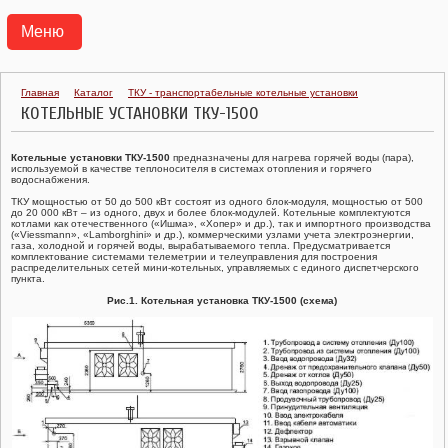
Меню
АГРС
Главная
Каталог
ТКУ - транспортабельные котельные установки
КОТЕЛЬНЫЕ УСТАНОВКИ ТКУ-1500
ПУНКТЫ ГАЗОРЕГУЛЯТОРНЫЕ БЛОЧНЫЕ ПГБ
Котельные установки ТКУ-1500
предназначены для нагрева горячей воды (пара),
ТРАНСПОРТАБЕЛЬНЫЕ КОТЕЛЬНЫЕ УСТАНОВКИ ТКУ
используемой в качестве теплоносителя в системах отопления и горячего
водоснабжения.
ТКУ мощностью от 50 до 500 кВт состоят из одного блок-модуля, мощностью от 500
ГАЗОРЕГУЛЯТОРНЫЕ УСТАНОВКИ УГРШ, ГРУ
до 20 000 кВт – из одного, двух и более блок-модулей. Котельные комплектуются
котлами как отечественного («Ишма», «Хопер» и др.), так и импортного производства
(«Viessmann», «Lamborghini» и др.), коммерческими узлами учета электроэнергии,
газа, холодной и горячей воды, вырабатываемого тепла. Предусматривается
ГАЗОРЕГУЛЯТОРНЫЕ ПУНКТЫ ГРПШ, ГРПН, ГСГО
комплектование системами телеметрии и телеуправления для построения
распределительных сетей мини-котельных, управляемых с единого диспетчерского
пункта.
ПУНКТЫ УЧЕТА РАСХОДА ГАЗА ПУРГ
Рис.1. Котельная установка ТКУ-1500 (схема)
РЕГУЛЯТОРЫ ДАВЛЕНИЯ ГАЗА
КЛАПАНЫ ПРЕДОХРАНИТЕЛЬНЫЕ
ФИЛЬТРЫ ГАЗОВЫЕ ФГ