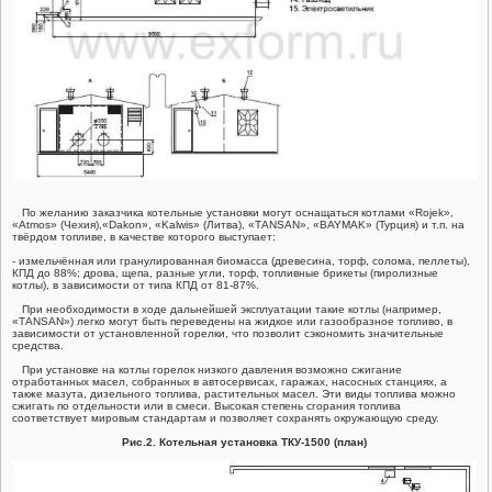
ГАЗОВЫЕ ШАРОВЫЕ КРАНЫ ГШК
ЗАПОРНАЯ АРМАТУРА
СЧЕТЧИКИ ГАЗА
По желанию заказчика котельные установки могут оснащаться котлами «Rojek»,
«Atmos» (Чехия),«Dakon», «Kalwis» (Литва), «ТANSAN», «BAYMAK» (Турция) и т.п. на
твёрдом топливе, в качестве которого выступает:
- измельчённая или гранулированная биомасса (древесина, торф, солома, пеллеты),
КПД до 88%; дрова, щепа, разные угли, торф, топливные брикеты (пиролизные
котлы), в зависимости от типа КПД от 81-87%.
При необходимости в ходе дальнейшей эксплуатации такие котлы (например,
«ТANSAN») легко могут быть переведены на жидкое или газообразное топливо, в
зависимости от установленной горелки, что позволит сэкономить значительные
средства.
При установке на котлы горелок низкого давления возможно сжигание
отработанных масел, собранных в автосервисах, гаражах, насосных станциях, а
также мазута, дизельного топлива, растительных масел. Эти виды топлива можно
сжигать по отдельности или в смеси. Высокая степень сгорания топлива
соответствует мировым стандартам и позволяет сохранять окружающую среду.
Рис.2. Котельная установка ТКУ-1500 (план)