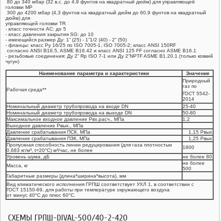
80 до 340 мбар (32 в.c. до 4,9 фунтов на квадратный дюйм) для управляющей
головки MP
300 до 4200 мбар (4,3 фунтов на квадратный дюйм до 60,9 фунтов на квадратный
дюйм) для
управляющей головки TR
- класс точности AC: до 5
- класс давления закрытия SG: до 10
- имеющийся размер Ду: 1” (25) - 1”1/2 (40) - 2” (50)
- фланцы: класс Ру 16/25 по ISO 7005-1, ISO 7005-2; класс ANSI 150RF
согласно ANSI B16.5, ASME B16.42 и класс ANSI 125 FF согласно ASME B16.1
- резьбовые соединения: Ду 2” Rp ISO 7-1 или Ду 2”NPTF ASME B1.20.1 (только ковкий
чугун)
Наименование параметра и характеристики
Значение
Природный
газ по
Рабочая среда**
ГОСТ 5542-
2014
Номинальный диаметр трубопровода на входе DN
25-40
Номинальный диаметр трубопровода на выходе DN
50-80
Максимальное входное давление Рвх.расч., МПа
1,2
Выходное давление Рвых., МПа
Давление срабатывания ПСК, МПа
1,15 Рвых
Давление срабатывания ПЗК, МПа
1,25 Рвых
Пропускная способность линии редуцирования (для газа плотностью
1800
0,683 кг/м³, t=20°С) м³/час, не более
Уровень шума, дБ
не более 80
не более
Масса, кг
500
Габаритные размеры (длина*ширина*высота), мм
Вид климатического исполнения ГРПШ соответствует УХЛ 1, в соответствии с
ГОСТ 15150-69, для работы при температуре окружающего воздуха
от минус 40°С до плюс 60°С.
СХЕМЫ ГРПШ-DIVAL-500/40-2-420