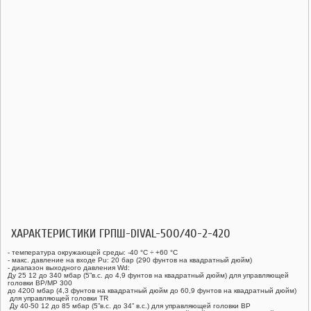
ХАРАКТЕРИСТИКИ ГРПШ-DIVAL-500/40-2-420
- температура окружающей среды: -40 °C ÷ +60 °C
- макс. давление на входе Pu: 20 бар (290 фунтов на квадратный дюйм)
- диапазон выходного давления Wd:
Ду 25 12 до 340 мбар (5”в.с. до 4,9 фунтов на квадратный дюйм) для управляющей
головки BP/MP 300
до 4200 мбар (4,3 фунтов на квадратный дюйм до 60,9 фунтов на квадратный дюйм)
для управляющей головки TR
Ду 40-50 12 до 85 мбар (5”в.с. до 34” в.с.) для управляющей головки BP