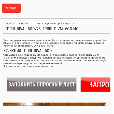
Меню
АГРС
Главная
Каталог
ГРПШ - Газорегуляторные пункты
ГРПШ-DIVAL-600/25, ГРПШ-DIVAL-600/40
ПУНКТЫ ГАЗОРЕГУЛЯТОРНЫЕ БЛОЧНЫЕ ПГБ
Пункт редуцирования газа шкафной на базе регуляторов давления газа серии Dival
ТРАНСПОРТАБЕЛЬНЫЕ КОТЕЛЬНЫЕ УСТАНОВКИ ТКУ
500/40 (Pietro Fiorentini, Италия) с основной и резервной линиями редуцирования
(пропускная способность Q = 1800 нм3/ч).
ФУНКЦИИ ГРПШ-DIVAL-600:
ГАЗОРЕГУЛЯТОРНЫЕ УСТАНОВКИ УГРШ, ГРУ
Автоматическое поддержание заданного выходного давления независимо от
изменения расхода и входного давления газа (в заданном диапазоне настройки);
Автоматическое прекращение подачи газа при повышении или понижении выходного
давления сверх допустимых заданных значений;
ГАЗОРЕГУЛЯТОРНЫЕ ПУНКТЫ ГРПШ, ГРПН, ГСГО
Очистка газа от механических примесей .
ПУНКТЫ УЧЕТА РАСХОДА ГАЗА ПУРГ
РЕГУЛЯТОРЫ ДАВЛЕНИЯ ГАЗА
КЛАПАНЫ ПРЕДОХРАНИТЕЛЬНЫЕ
ФИЛЬТРЫ ГАЗОВЫЕ ФГ