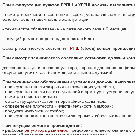
При эксплуатации пунктов ГРПШ и УГРШ должны выполнять
- осмотр технического состояния в сроки, устанавливаемые инс
безопасность и надежность в эксплуатации;
- техническое обслуживание не реже одного раза в 6 месяцев;
- текущий ремонт не реже одного раза в 5 лет.
Осмотр технического состояния
ГРПШ
(обход) должен производи
При осмотре технического состояния установки должны кон
давление газа до и после регулятора, перепад давления на филь
отсутствие утечек газа (с помощью мыльной эмульсии).
При техническом обслуживании установки должны выполня
- проверка плотности закрытия отключающих устройств;
- проверка плотности всех соединений и арматуры, устранение ут
- осмотр и очистка фильтра;
- смазка трущихся частей и перенабивка сальников;
- определение плотности и чувствительности мембран;
- продувка импульсных трубок;
- проверка параметров настройки запорных и сбросных клапанов.
При текущем ремонте производятся:
- разборка
регулятора давления
, предохранительного клапана с о