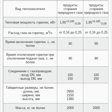
продукты
продукты
Вид теплоносителя
сгорания
сгорания
природного газа
природного газа
+0,185
+0,185
Тепловая мощность горелки, кВт
1,85
1,85
-0,09
-0,09
3
от 0,16 до 0,25
от 0,16 до 0,25
Расход газа на горелку, м
/ч
Время включения горелки, с, не
90
90
более
Время отключения горелки при
отключении подачи газа, с, не
90
90
более
Соединение с газопроводом:
- вход DN, мм
100
100
- выход DN, мм
150
150
Габаритные размеры, не более:
- длина, мм
3950
- ширина, мм
2150
- высота, мм
1380
Масса, кг, не более
2000
2000