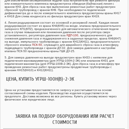
Для обеспечения бесперебойной подачи газа потребителю при ремонте фильтра
или измерительного комплекса предусмотрена обводная (байпасная) линия с
краном КН3. Для сброса газа при выполнении ремонтных работ предусмотрен
сбросной трубопровод с краном КН9. При необходимости подключения
дифманометра до и после измерительного комплекса предусмотрены краны КН17
и КН18 Для слива конденсата из фильтра предусмотрен кран КН19.
4. Линия редуцирования состоит из основной и резервной линий. Каждая линия
редуцирования состоит из крана КН4(КН5) на входе, клапана предохранительного
запорного КП1(КП2), предназначенного для автоматического отключения подачи
газа в случае повышения или понижения давления после регулятора сверх
установленного, регулятора давления газа
РДП-100
, предназначенного для
снижения давления газа и поддержания его в заданных пределах, крана КН6(КН7)
на выходе, импульсного трубопровода с краном КН12(КН11), предохранительного
сбросного клапана
ПСК-50
, служащего для аварийного сброса газа в атмосферу,
подводящего трубопровода с краном ДУ-32. Для замера давления и настройки
клапана ПСК-50 предназначены краны ГШК ДУ-25.
5. Для замера давления на выходе предусмотрен кран КН33 с ниппелем для
подключения мановакуумметра (для УГРШ-100Н-2-ЭК) или клапаном КН31 для
подключения манометра (для УГРШ-100В-2-ЭК). Для сброса газа в атмосферу при
проведении ремонтных работ предусмотрены продувочные трубопроводы с
кранами КН15(КН10) и КН12(КН11).
ЦЕНА, КУПИТЬ УГРШ-100Н(В)-2-ЭК
Цена на установки предоставляется по запросу и рассчитывается на основе
согласованной схемы изделия. Производство изделия осуществляется по
предоплате. Доставка возможна во все регионы. Купить установку можно через
физическое или юридическое лицо.
ЗАЯВКА НА ПОДБОР ОБОРУДОВАНИЯ ИЛИ РАСЧЕТ
СТОИМОСТИ