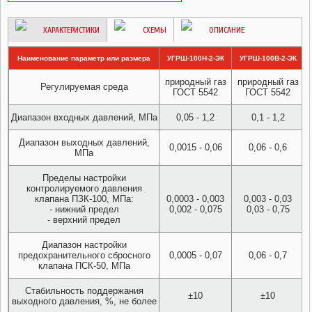
ХАРАКТЕРИСТИКИ
СХЕМЫ
ОПИСАНИЕ
Наименование параметр или размера
УГРШ-100Н-2-ЭК
УГРШ-100В-2-ЭК
природный газ
природный газ
Регулируемая среда
ГОСТ 5542
ГОСТ 5542
Диапазон входных давлений, МПа
0,05 - 1,2
0,1 - 1,2
Диапазон выходных давлений,
0,0015 - 0,06
0,06 - 0,6
МПа
Пределы настройки
контролируемого давления
клапана ПЗК-100, МПа:
0,0003 - 0,003
0,003 - 0,03
- нижний предел
0,002 - 0,075
0,03 - 0,75
- верхний предел
Диапазон настройки
предохранительного сбросного
0,0005 - 0,07
0,06 - 0,7
клапана ПСК-50, МПа
Стабильность поддержания
±10
±10
выходного давления, %, не более