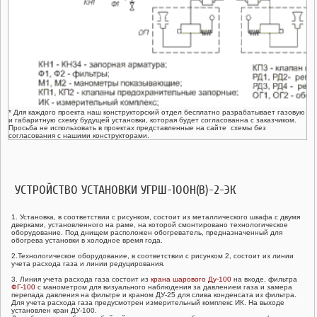
* Для каждого проекта наш конструкторский отдел бесплатно разрабатывает газовую
и габаритную схему будущей установки, которая будет согласованна с заказчиком.
Просьба не использовать в проектах представленные на сайте схемы без
согласования с нашими конструкторами.
УСТРОЙСТВО УСТАНОВКИ УГРШ-100Н(В)-2-ЭК
1. Установка, в соответствии с рисунком, состоит из металлического шкафа с двумя
дверками, установленного на раме, на которой смонтировано технологическое
оборудование. Под днищем расположен обогреватель, предназначенный для
обогрева установки в холодное время года.
2.Технологическое оборудование, в соответствии с рисунком 2, состоит из линии
учета расхода газа и линии редуцирования.
3. Линия учета расхода газа состоит из
крана шарового Ду-100
на входе, фильтра
ФГ-100
с манометром для визуального наблюдения за давлением газа и замера
перепада давления на фильтре и краном ДУ-25 для слива конденсата из фильтра.
Для учета расхода газа предусмотрен измерительный комплекс ИК. На выходе
установлен кран ДУ-100.