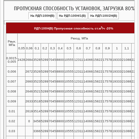
ПРОПУСКНАЯ СПОСОБНОСТЬ УСТАНОВОК, ЗАГРУЗКА 80%
На РДП-100Н(В)
На РДП-100Н/1(В)
На РДП-100/2Н(В)
3
РДП-100Н(В) Пропускная способность ст.м
/
ч -20%
Рвход. МПа
Рвых.
МПа
0,05
0,06
0,1
0,2
0,3
0,4
0,5
0,6
0,7
0,8
0,9
1
1,1
1,2
0,0015-
2428
2684
3528
5289
7045
8800
10555
12311
14066
15822
17578
19333
21088
2284
0,005
0,006
2672
3526
5289
7045
8800
10555
12311
14066
15822
17578
19333
21088
2284
0,007
2660
3523
5289
7045
8800
10555
12311
14066
15822
17578
19333
21088
2284
0,008
2646
3521
5289
7045
8800
10555
12311
14066
15822
17578
19333
21088
2284
0,009
2633
3518
5289
7045
8800
10555
12311
14066
15822
17578
19333
21088
2284
0,01
2619
3514
5289
7045
8800
10555
12311
14066
15822
17578
19333
21088
2284
0,02
0
3458
5289
7045
8800
10555
12311
14066
15822
17578
19333
21088
2284
0,03
3366
5289
7045
8800
10555
12311
14066
15822
17578
19333
21088
2284