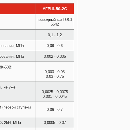
УГРШ-50-2С
природный газ ГОСТ
5542
0,1 - 1,2
ирования, МПа
0,06 - 0,6
ирования, МПа
0,002 - 0,005
ЗК-50В:
0,003 - 0,03
0,03 - 0,75
, не уже:
0,0025 - 0,0075
0,001 - 0,0045
 (первой ступени
0,06 - 0,7
СК 25Н, МПа
0,0005 - 0,07