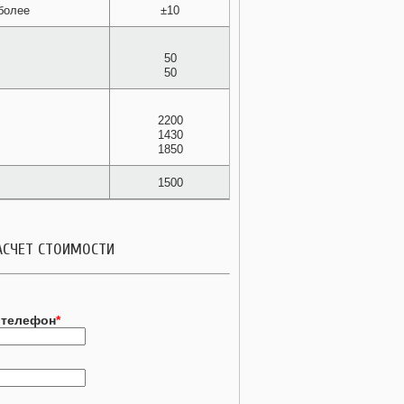
более
±10
50
50
2200
1430
1850
1500
АСЧЕТ СТОИМОСТИ
 телефон
*