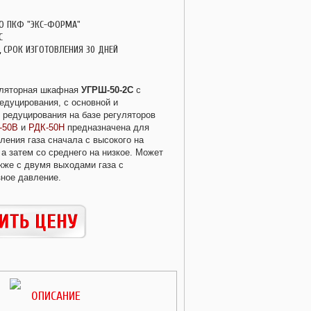
О ПКФ "ЭКС-ФОРМА"
С
, СРОК ИЗГОТОВЛЕНИЯ 30 ДНЕЙ
уляторная шкафная
УГРШ-50-2C
с
едуцирования, с основной и
 редуцирования на базе регуляторов
-50В
и
РДК-50Н
предназначена для
ления газа сначала с высокого на
а затем со среднего на низкое. Может
кже с двумя выходами газа с
зное давление.
ОПИСАНИЕ