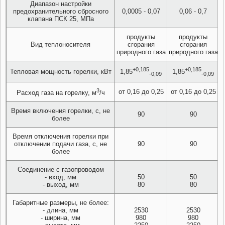
Диапазон настройки
предохранительного сбросного
0,0005 - 0,07
0,06 - 0,7
клапана ПСК 25, МПа
продукты
продукты
Вид теплоносителя
сгорания
сгорания
природного газа
природного газа
+0,185
+0,185
Тепловая мощность горелки, кВт
1,85
1,85
-0,09
-0,09
3
от 0,16 до 0,25
от 0,16 до 0,25
Расход газа на горелку, м
/ч
Время включения горелки, с, не
90
90
более
Время отключения горелки при
отключении подачи газа, с, не
90
90
более
Соединение с газопроводом
- вход, мм
50
50
- выход, мм
80
80
Габаритные размеры, не более:
- длина, мм
2530
2530
- ширина, мм
980
980