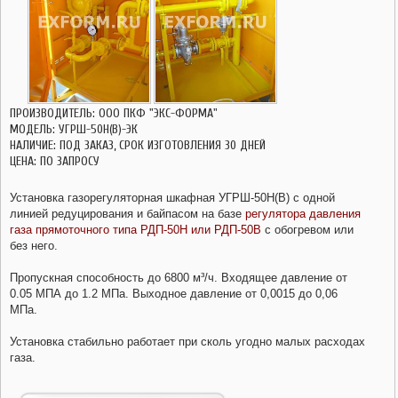
ГАЗОВЫЕ ШАРОВЫЕ КРАНЫ ГШК
ЗАПОРНАЯ АРМАТУРА
СЧЕТЧИКИ ГАЗА
ПРОИЗВОДИТЕЛЬ: ООО ПКФ "ЭКС-ФОРМА"
МОДЕЛЬ: УГРШ-50Н(В)-ЭК
НАЛИЧИЕ: ПОД ЗАКАЗ, СРОК ИЗГОТОВЛЕНИЯ 30 ДНЕЙ
ЦЕНА: ПО ЗАПРОСУ
Установка газорегуляторная шкафная УГРШ-50Н(В) с одной
линией редуцирования и байпасом на базе
регулятора давления
газа прямоточного типа РДП-50Н или РДП-50В
с обогревом или
без него.
Пропускная способность до 6800 м³/ч. Входящее давление от
0.05 МПА до 1.2 МПа. Выходное давление от 0,0015 до 0,06
МПа.
Установка стабильно работает при сколь угодно малых расходах
газа.