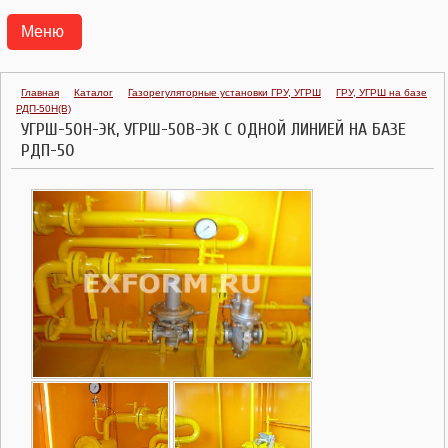
Меню
АГРС
Главная
Каталог
Газорегуляторные установки ГРУ, УГРШ
ГРУ, УГРШ на базе
РДП-50Н(В)
ПУНКТЫ ГАЗОРЕГУЛЯТОРНЫЕ БЛОЧНЫЕ ПГБ
УГРШ-50Н-ЭК, УГРШ-50В-ЭК С ОДНОЙ ЛИНИЕЙ НА БАЗЕ
РДП-50
ТРАНСПОРТАБЕЛЬНЫЕ КОТЕЛЬНЫЕ УСТАНОВКИ ТКУ
ГАЗОРЕГУЛЯТОРНЫЕ УСТАНОВКИ УГРШ, ГРУ
ГАЗОРЕГУЛЯТОРНЫЕ ПУНКТЫ ГРПШ, ГРПН, ГСГО
ПУНКТЫ УЧЕТА РАСХОДА ГАЗА ПУРГ
РЕГУЛЯТОРЫ ДАВЛЕНИЯ ГАЗА
КЛАПАНЫ ПРЕДОХРАНИТЕЛЬНЫЕ
ФИЛЬТРЫ ГАЗОВЫЕ ФГ