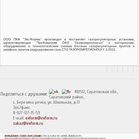
ООО ПКФ "Экс-Форма" производит и поставляет газорегуляторные установки,
удовлетворяющие "Требованиям ОАО "Газпромрегионгаз" к материалам,
оборудованию и технологическим схемам блочных газорегуляторных пунктов и
шкафных пунктов редуцирования газа СТО ГАЗПРОМРЕГИОНГАЗ 7.1-2011.
410512, Саратовская обл.,
Поделиться с друзьями:
Саратовский район,
с. Березина речка, ул. Школьная, д.13
Тел./факс:
8-927-127-15-59
E-mail:
exform@exform.ru
zakaz@exform.ru
ПРОМЫШЛЕННОЕ ГАЗОВОЕ ОБОРУДОВАНИЕ
© 1991-2024 ПКФ ЭКС-ФОРМА. ПРОИЗВОДСТВО
.
ИСПОЛЬЗОВАНИЕ МАТЕРИАЛОВ САЙТА БЕЗ РАЗРЕШЕНИЯ ВЛАДЕЛЬЦА ЗАПРЕЩЕНО И БУДЕТ ПРЕСЛЕДОВАТЬСЯ ПО ЗАКОНУ.