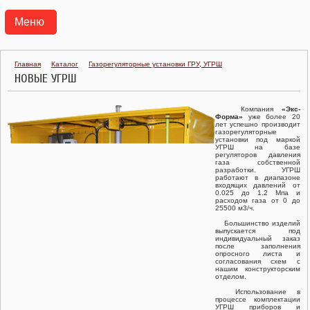
Меню
АГРС
Главная
Каталог
Газорегуляторные установки ГРУ, УГРШ
НОВЫЕ УГРШ
ПУНКТЫ ГАЗОРЕГУЛЯТОРНЫЕ БЛОЧНЫЕ ПГБ
Компания
«Экс-
ТРАНСПОРТАБЕЛЬНЫЕ КОТЕЛЬНЫЕ УСТАНОВКИ ТКУ
Форма»
уже более 20
лет успешно производит
газорегуляторные
установки под маркой
ГАЗОРЕГУЛЯТОРНЫЕ УСТАНОВКИ УГРШ, ГРУ
УГРШ на базе
регуляторов давления
газа собственной
разработки. УГРШ
ГАЗОРЕГУЛЯТОРНЫЕ ПУНКТЫ ГРПШ, ГРПН, ГСГО
работают в диапазоне
входящих давлений от
0.025 до 1.2 Мпа и
расходом газа от 0 до
ПУНКТЫ УЧЕТА РАСХОДА ГАЗА ПУРГ
25500 м3/ч.
Большинство изделий
выпускается под
РЕГУЛЯТОРЫ ДАВЛЕНИЯ ГАЗА
индивидуальный заказ
после заполнения
опросного листа и
согласования схем с
КЛАПАНЫ ПРЕДОХРАНИТЕЛЬНЫЕ
нашим конструкторским
отделом.
Использование в
ФИЛЬТРЫ ГАЗОВЫЕ ФГ
процессе комплектации
УГРШ приборов и