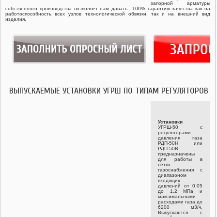
запорной арматуры
собственного производства позволяет нам давать 100% гарантию качества как на
ГАЗОВЫЕ ШАРОВЫЕ КРАНЫ ГШК
работоспособность всех узлов технологической обвязки, так и на внешний вид
изделия.
ЗАПОРНАЯ АРМАТУРА
СЧЕТЧИКИ ГАЗА
ВЫПУСКАЕМЫЕ УСТАНОВКИ УГРШ ПО ТИПАМ РЕГУЛЯТОРОВ
Установки
УГРШ-50 с
регуляторами
давления газа
РДП-50Н или
РДП-50В
предназначены
для работы в
сетях
газоснабжения с
диапазоном
входящих
давлений от 0.05
до 1.2 МПа и
максимальными
расходами газа до
6200 м3/ч.
Выпускаются с