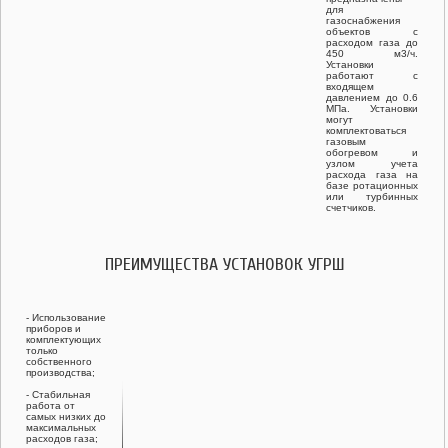
для
газоснабжения
объектов с
расходом газа до
450 м3/ч.
Установки
работают с
входящем
давлением до 0.6
МПа. Установки
могут
комплектоваться
газовым
обогревом и
узлом учета
расхода газа на
базе ротационных
или турбинных
счетчиков.
ПРЕИМУЩЕСТВА УСТАНОВОК УГРШ
- Использование
приборов и
комплектующих
только
собственного
производства;
- Стабильная
работа от
самых низких до
максимальных
расходов газа;