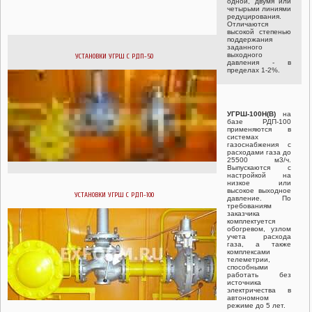
одной, двумя или
четырьми линиями
редуцирования.
Отличаются
высокой степенью
поддержания
заданного
выходного
УСТАНОВКИ УГРШ С РДП-50
давления - в
пределах 1-2%.
УГРШ-100Н(В)
на
базе РДП-100
применяются в
системах
газоснабжения с
расходами газа до
25500 м3/ч.
Выпускаются с
настройкой на
низкое или
высокое выходное
УСТАНОВКИ УГРШ С РДП-100
давление. По
требованиям
заказчика
комплектуется
обогревом, узлом
учета расхода
газа, а также
комплексами
телеметрии,
способными
работать без
источника
электричества в
автономном
режиме до 5 лет.