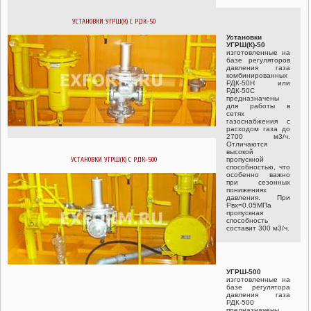
УСТАНОВКИ УГРШ(К) С РДК-50
Установки
УГРШ(К)-50
изготовленные на
базе регуляторов
давления газа
комбинированных
РДК-50Н или
РДК-50С
предназначены
для работы в
сетях
газоснабжения с
расходом газа до
2700 м3/ч.
Отличаются
высокой
УСТАНОВКИ УГРШ(К) С РДК-500
пропускной
способностью, что
особенно важно
при сезонных
понижениях
давления. При
Рвх=0.05МПа
пропускная
способность
составит 300 м3/ч.
УГРШ-500
изготовленные на
базе регулятора
давления газа
РДК-500
предназначены