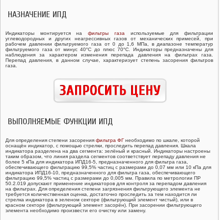
НАЗНАЧЕНИЕ ИПД
ГАЗОВЫЕ ШАРОВЫЕ КРАНЫ ГШК
Индикаторы монтируется на
фильтры газа
используемые для фильтрации
ЗАПОРНАЯ АРМАТУРА
углеводородных и других неагрессивных газов от механических примесей, при
рабочем давлении фильтруемого газа от 0 до 1,6 МПа, в диапазоне температур
фильтруемого газа от минус 40°С до плюс 70°С. Индикаторы предназначены для
наблюдения за характером изменения перепада давления на фильтрах газа.
СЧЕТЧИКИ ГАЗА
Перепад давления, в данном случае, характеризует степень засорения фильтров
газа.
ВЫПОЛНЯЕМЫЕ ФУНКЦИИ ИПД
Для определения степени засорения
фильтра ФГ
необходимо по шкале, которой
оснащён индикатор, с помощью стрелки, проследить перепад давления. Шкала
индикатора разделена на два сегмента: зелёный и красный. Индикаторы настроены
таким образом, что линия раздела сегментов соответствует перепаду давления не
более 5 кПа для индикатора ИПД16-5, предназначенного для фильтра газа,
обеспечивающего фильтрацию 99,5% частиц с размерами до 0,07 мм или 10 кПа для
индикатора ИПД16-10, предназначенного для фильтра газа, обеспечивающего
фильтрацию 99,5% частиц с размерами до 0,005 мм. Правила по метрологии ПР
50.2.019 допускают применение индикаторов для контроля за перепадом давления
на фильтрах. Для определения степени загрязнения фильтрующего элемента не
требуется количественная оценка, достаточно проследить за тем находится ли
стрелка индикатора в зеленом секторе (фильтрующий элемент чистый), или в
красном секторе (фильтрующий элемент засорён). При засорении фильтрующего
элемента необходимо произвести его очистку или замену.