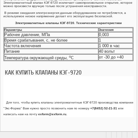
Электромагнитный клапан КЭГ-9720 исключает самопроизвольное открытие, которое
можно произвести вручную только после устранения неисправности.
ГАЗОВЫЕ ШАРОВЫЕ КРАНЫ ГШК
В режиме ожидания электроэнергия данным оборудованием не потребляется, а
используемое низкое напряжение делает его эксплуатацию безопасной.
ЗАПОРНАЯ АРМАТУРА
Электромагнитные клапаны КЭГ-9720. Технические характеристики
Параметры
Значения
Рабочее давление, МПа
0,003
СЧЕТЧИКИ ГАЗА
Время срабатывания, с, не более
1
Частота включения
1 000 в час
Питание
40 вольт
о
от -30 до +40
Температура окружающей среды,
С
КАК КУПИТЬ
КЛАПАНЫ КЭГ-9720
Для того, чтобы купить клапаны электромагнитные КЭГ-9720 производства компании
"Экс-Форма" Вам нужно просто позвонить нам по номеру
+7(8452) 52-21-31
или
написать нам на почту
exform@exform.ru.