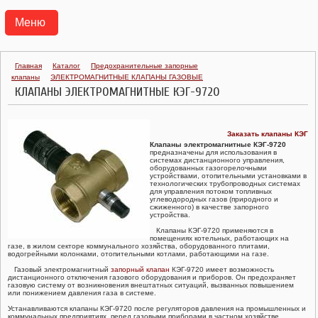
Меню
АГРС
Главная
Каталог
Предохранительные запорные
клапаны
ЭЛЕКТРОМАГНИТНЫЕ КЛАПАНЫ ГАЗОВЫЕ
ПУНКТЫ ГАЗОРЕГУЛЯТОРНЫЕ БЛОЧНЫЕ ПГБ
КЛАПАНЫ ЭЛЕКТРОМАГНИТНЫЕ КЭГ-9720
ТРАНСПОРТАБЕЛЬНЫЕ КОТЕЛЬНЫЕ УСТАНОВКИ ТКУ
Заказать клапаны КЭГ
Клапаны электромагнитные КЭГ-9720
ГАЗОРЕГУЛЯТОРНЫЕ УСТАНОВКИ УГРШ, ГРУ
предназначены для использования в
системах дистанционного управления,
оборудованных газогорелочными
устройствами, отопительными установками в
ГАЗОРЕГУЛЯТОРНЫЕ ПУНКТЫ ГРПШ, ГРПН, ГСГО
технологических трубопроводных системах
для управления потоком топливных
углеводородных газов (природного и
сжиженного) в качестве запорного
ПУНКТЫ УЧЕТА РАСХОДА ГАЗА ПУРГ
устройства.
Клапаны КЭГ-9720 применяются в
помещениях котельных, работающих на
РЕГУЛЯТОРЫ ДАВЛЕНИЯ ГАЗА
газе, в жилом секторе коммунального хозяйства, оборудованного плитами,
водогрейными колонками, отопительными котлами, работающими на газе.
Газовый электромагнитный
запорный клапан
КЭГ-9720 имеет возможность
КЛАПАНЫ ПРЕДОХРАНИТЕЛЬНЫЕ
дистанционного отключения газового оборудования и приборов. Он предохраняет
газовую систему от возникновения внештатных ситуаций, вызванных повышением
или понижением давления газа в системе.
ФИЛЬТРЫ ГАЗОВЫЕ ФГ
Устанавливаются клапаны КЭГ-9720 после регуляторов давления на промышленных и
коммунальных предприятиях, перед газовыми приборами в частном хозяйстве.