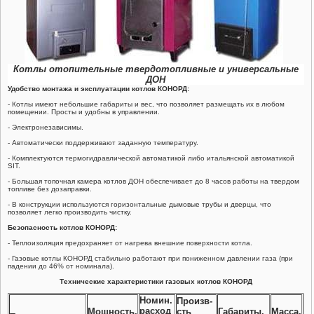
Котлы отопительные твердотопливные и универсальные
ДОН
Удобство монтажа и эксплуатации
котлов КОНОРД
:
- Котлы имеют небольшие габариты и вес, что позволяет размещать их в любом
помещении. Просты и удобны в управлении.
- Электронезависимы.
- Автоматически поддерживают заданную температуру.
- Комплектуются термогидравлической автоматикой либо итальянской автоматикой
SIT.
- Большая топочная камера котлов ДОН обеспечивает до 8 часов работы на твердом
топливе без дозаправки.
- В конструкции используются горизонтальные дымовые трубы и дверцы, что
позволяет легко производить чистку.
Безопасность
котлов КОНОРД
:
- Теплоизоляция предохраняет от нагрева внешние поверхности котла.
- Газовые котлы КОНОРД стабильно работают при пониженном давлении газа (при
падении до 46% от номинала).
Технические характеристики газовых котлов КОНОРД
Номин.
Произв-
расход
Мощность,
сть
Габариты,
Масса,