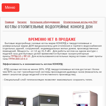
Меню
АГРС
Главная
Каталог
Котельное оборудование
Отопительные котлы для ТКУ
КОТЛЫ ОТОПИТЕЛЬНЫЕ ВОДОГРЕЙНЫЕ КОНОРД ДОН
ПУНКТЫ ГАЗОРЕГУЛЯТОРНЫЕ БЛОЧНЫЕ ПГБ
ВРЕМЕННО НЕТ В ПРОДАЖЕ
ТРАНСПОРТАБЕЛЬНЫЕ КОТЕЛЬНЫЕ УСТАНОВКИ ТКУ
Бытовые водогрейные газовые котлы марки КОНОРД и твердотопливные и
универсальные марки ДОН предназначены для отопления и горячего водоснабжения
отдельных зданий, сооружений, индивидуальных жилых домов, производственных
ГАЗОРЕГУЛЯТОРНЫЕ УСТАНОВКИ УГРШ, ГРУ
помещений. Мощность - от 12 до 31,5 кВт. Для работы котлов на одном контуре с
подачей газа для бытовых целей применяются бытовые газорегуляторные
пункты
ГРПШ-10 с RF-10
. Для использования в котельных перед котлами ставят пункты
типа
ГРПН-300-10-0.3
ГАЗОРЕГУЛЯТОРНЫЕ ПУНКТЫ ГРПШ, ГРПН, ГСГО
Эффективность и экономичность котлов КОНОРД:
- КПД газовых котлов не менее 90%, КПД твердотопливных котлов достигает более
ПУНКТЫ УЧЕТА РАСХОДА ГАЗА ПУРГ
чем 90% за счет трехоборотной системы прохождения дымовых газов (показатель не
имеет аналогов среди моделей отечественного производства).
- Специальный слой теплоизоляции позволяет максимально сохранить тепло.
РЕГУЛЯТОРЫ ДАВЛЕНИЯ ГАЗА
КЛАПАНЫ ПРЕДОХРАНИТЕЛЬНЫЕ
ФИЛЬТРЫ ГАЗОВЫЕ ФГ