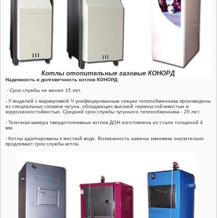
ГАЗОВЫЕ ШАРОВЫЕ КРАНЫ ГШК
ЗАПОРНАЯ АРМАТУРА
СЧЕТЧИКИ ГАЗА
Котлы отопительные газовые КОНОРД
Надежность и долговечность котлов КОНОРД:
- Срок службы не менее 15 лет.
- У моделей с маркировкой Ч унифицированные секции теплообменника произведены
из специальных сплавов чугуна, обладающих высокой термоустойчивостью и
коррозионостойкостью. Средний срок службы чугунного теплообменника - 25 лет.
- Топочная камера твердотопливных котлов ДОН изготовлена из стали толщиной 4
мм.
- Котлы адаптированы к жесткой воде. Возможность замены змеевика значительно
продлевает срок службы котла.