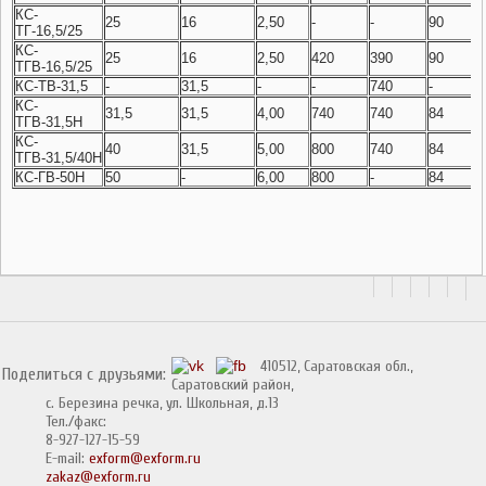
КС-
25
16
2,50
-
-
90
9
ТГ-16,5/25
КС-
25
16
2,50
420
390
90
9
ТГВ-16,5/25
КС-ТВ-31,5
-
31,5
-
-
740
-
7
КС-
31,5
31,5
4,00
740
740
84
7
ТГВ-31,5Н
КС-
40
31,5
5,00
800
740
84
7
ТГВ-31,5/40Н
КС-ГВ-50Н
50
-
6,00
800
-
84
-
410512, Саратовская обл.,
Поделиться с друзьями:
Саратовский район,
с. Березина речка, ул. Школьная, д.13
Тел./факс:
8-927-127-15-59
E-mail:
exform@exform.ru
zakaz@exform.ru