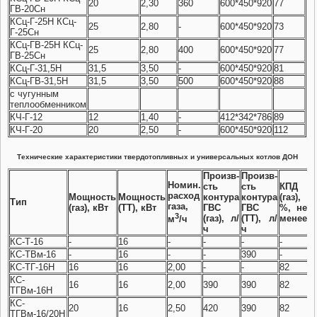
20
2,30
360
600*450*920
77
ГВ-20Сн
КСц-Г-25Н КСц-
25
2,80
-
600*450*920
73
Г-25Сн
КСц-ГВ-25Н КСц-
25
2,80
400
600*450*920
77
ГВ-25Сн
КСц-Г-31,5Н
31,5
3,50
-
600*450*920
81
КСц-ГВ-31,5Н
31,5
3,50
500
600*450*920
88
с чугунным
теплообменником
КЧ-Г-12
12
1,40
-
412*342*786
89
КЧ-Г-20
20
2,50
-
600*450*920
112
Технические характеристики твердотопливных и универсальных котлов ДОН
Произв-
Произв-
Номин.
сть
сть
КПД
К
расход
Мощность
Мощность
контура
контура
(газ),
(
Тип
газа,
(газ), кВт
(ТТ), кВт
ГВС
ГВС
%, не
%
3
(газ), л/
(ТТ), л/
менее
м
м
/ч
ч
ч
КС-Т-16
-
16
-
-
-
-
7
КС-ТВм-16
-
16
-
-
390
-
7
КС-ТГ-16Н
16
16
2,00
-
-
82
7
КС-
16
16
2,00
390
390
82
7
ТГВм-16Н
КС-
20
16
2,50
420
390
82
7
ТГВм-16/20Н