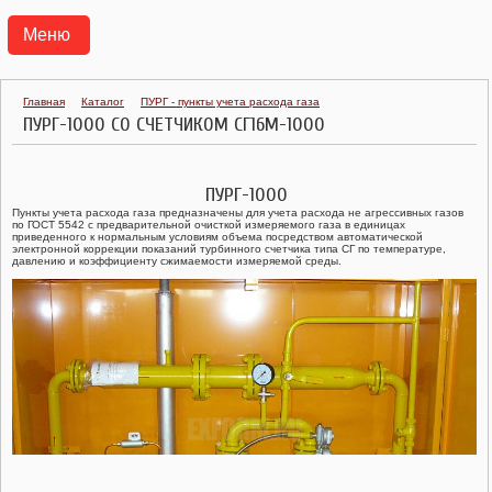
Меню
АГРС
Главная
Каталог
ПУРГ - пункты учета расхода газа
ПУРГ-1000 СО СЧЕТЧИКОМ СГ16М-1000
ПУНКТЫ ГАЗОРЕГУЛЯТОРНЫЕ БЛОЧНЫЕ ПГБ
ТРАНСПОРТАБЕЛЬНЫЕ КОТЕЛЬНЫЕ УСТАНОВКИ ТКУ
ПУРГ-1000
Пункты учета расхода газа предназначены для учета расхода не агрессивных газов
по ГОСТ 5542 с предварительной очисткой измеряемого газа в единицах
ГАЗОРЕГУЛЯТОРНЫЕ УСТАНОВКИ УГРШ, ГРУ
приведенного к нормальным условиям объема посредством автоматической
электронной коррекции показаний турбинного счетчика типа СГ по температуре,
давлению и коэффициенту сжимаемости измеряемой среды.
ГАЗОРЕГУЛЯТОРНЫЕ ПУНКТЫ ГРПШ, ГРПН, ГСГО
ПУНКТЫ УЧЕТА РАСХОДА ГАЗА ПУРГ
РЕГУЛЯТОРЫ ДАВЛЕНИЯ ГАЗА
КЛАПАНЫ ПРЕДОХРАНИТЕЛЬНЫЕ
ФИЛЬТРЫ ГАЗОВЫЕ ФГ