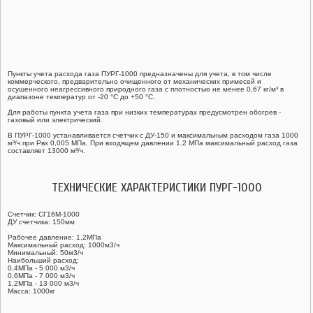
ГАЗОВЫЕ ШАРОВЫЕ КРАНЫ ГШК
ЗАПОРНАЯ АРМАТУРА
Пункты учета расхода газа ПУРГ-1000 предназначены для учета, в том числе
СЧЕТЧИКИ ГАЗА
коммерческого, предварительно очищенного от механических примесей и
осушенного неагрессивного природного газа с плотностью не менее 0,67 кг/м³ в
диапазоне температур от -20 °С до +50 °С.
Для работы пункта учета газа при низких температурах предусмотрен обогрев -
газовый или электрический.
В ПУРГ-1000 устанавливается счетчик с ДУ-150 и максимальным расходом газа 1000
м³/ч при Рвх 0,005 МПа. При входящем давлении 1.2 МПа максимальный расход газа
составляет 13000 м³/ч.
ТЕХНИЧЕСКИЕ ХАРАКТЕРИСТИКИ ПУРГ-1000
Счетчик: СГ16М-1000
ДУ счетчика: 150мм
Рабочее давление: 1,2МПа
Максимальный расход: 1000м3/ч
Минимальный: 50м3/ч
Наибольший расход:
0,4МПа - 5 000 м3/ч
0,6МПа - 7 000 м3/ч
1,2МПа - 13 000 м3/ч
Масса: 1000кг