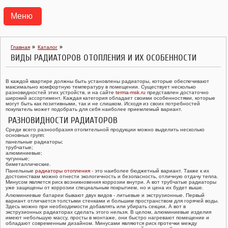
Меню
АГРС
Главная
Каталог
ВИДЫ РАДИАТОРОВ ОТОПЛЕНИЯ И ИХ ОСОБЕННОСТИ
ПУНКТЫ ГАЗОРЕГУЛЯТОРНЫЕ БЛОЧНЫЕ ПГБ
В каждой квартире должны быть установлены радиаторы, которые обеспечивают
ТРАНСПОРТАБЕЛЬНЫЕ КОТЕЛЬНЫЕ УСТАНОВКИ ТКУ
максимально комфортную температуру в помещении. Существует несколько
разновидностей этих устройств, и на сайте
terma-msk.ru
представлен достаточно
широкий ассортимент. Каждая категория обладает своими особенностями, которые
могут быть как позитивными, так и не слишком. Исходя из своих потребностей
ГАЗОРЕГУЛЯТОРНЫЕ УСТАНОВКИ УГРШ, ГРУ
покупатель может подобрать для себя наиболее приемлемый вариант.
РАЗНОВИДНОСТИ РАДИАТОРОВ
ГАЗОРЕГУЛЯТОРНЫЕ ПУНКТЫ ГРПШ, ГРПН, ГСГО
Среди всего разнообразия отопительной продукции можно выделить несколько
основных групп:
панельные радиаторы;
трубчатые;
ПУНКТЫ УЧЕТА РАСХОДА ГАЗА ПУРГ
алюминиевые;
чугунные;
биметаллические.
Панельные
радиаторы отопления
- это наиболее бюджетный вариант. Также к их
РЕГУЛЯТОРЫ ДАВЛЕНИЯ ГАЗА
достоинствам можно отнести экологичность и безопасность, отличную отдачу тепла.
Минусом является риск возникновения коррозии внутри. А вот трубчатые радиаторы
уже защищены от коррозии специальным покрытием, но и цена их будет выше.
Алюминиевые батареи бывают двух видов - литьевые и экструзионные. Первый
КЛАПАНЫ ПРЕДОХРАНИТЕЛЬНЫЕ
вариант отличается толстыми стенками и большим пространством для горячей воды.
Здесь можно при необходимости добавлять или убирать секции. А вот в
экструзионных радиаторах сделать этого нельзя. В целом, алюминиевые изделия
имеют небольшую массу, просты в монтаже, они быстро нагревают помещение и
ФИЛЬТРЫ ГАЗОВЫЕ ФГ
обладают современным дизайном. Минусами являются риск протечки между