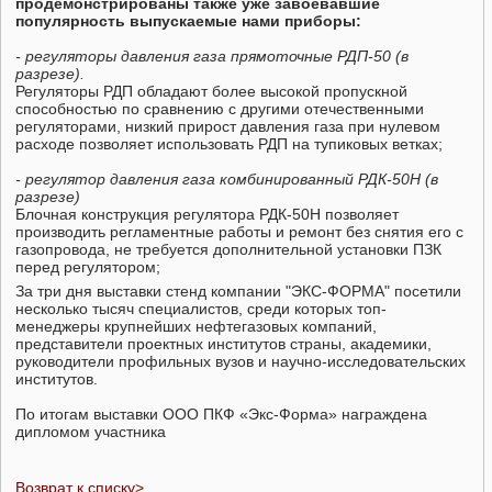
продемонстрированы также уже завоевавшие
популярность выпускаемые нами приборы:
- регуляторы давления газа прямоточные РДП-50 (в
разрезе).
Регуляторы РДП обладают более высокой пропускной
способностью по сравнению с другими отечественными
регуляторами, низкий прирост давления газа при нулевом
расходе позволяет использовать РДП на тупиковых ветках;
- регулятор давления газа комбинированный РДК-50Н (в
разрезе)
Блочная конструкция регулятора РДК-50Н позволяет
производить регламентные работы и ремонт без снятия его с
газопровода, не требуется дополнительной установки ПЗК
перед регулятором;
За три дня выставки стенд компании "ЭКС-ФОРМА" посетили
несколько тысяч специалистов, среди которых топ-
менеджеры крупнейших нефтегазовых компаний,
представители проектных институтов страны, академики,
руководители профильных вузов и научно-исследовательских
институтов.
По итогам выставки ООО ПКФ «Экс-Форма» награждена
дипломом участника
Возврат к списку>